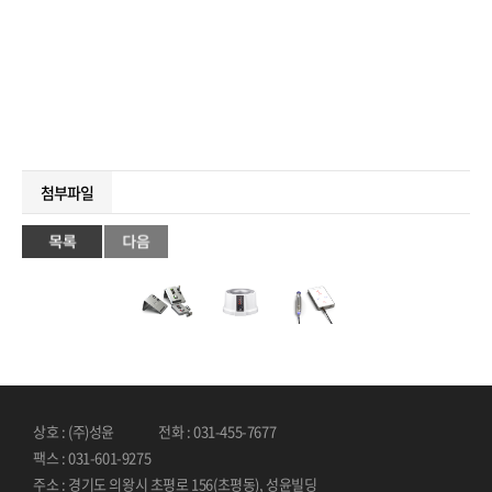
첨부파일
상호 : (주)성윤
전화 : 031-455-7677
팩스 : 031-601-9275
주소 : 경기도 의왕시 초평로 156(초평동), 성윤빌딩