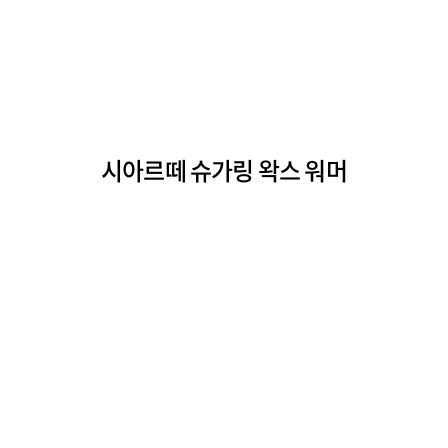
시아르떼 슈가링 왁스 워머