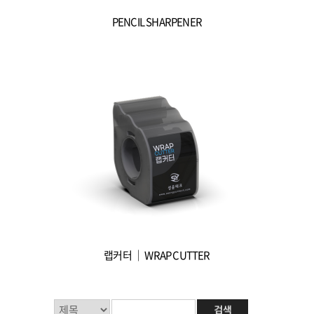
PENCIL SHARPENER
랩커터 ｜ WRAP CUTTER